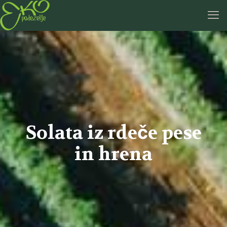
Solata iz rdeče pese
in hrena