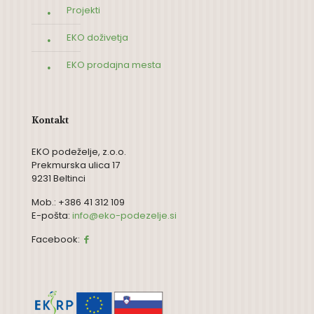
Projekti
EKO doživetja
EKO prodajna mesta
Kontakt
EKO podeželje, z.o.o.
Prekmurska ulica 17
9231 Beltinci
Mob.: +386 41 312 109
E-pošta:
info@eko-podezelje.si
Facebook: