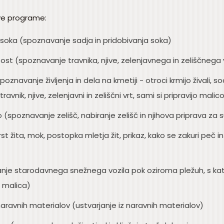
ive programe:
soka (spoznavanje sadja in pridobivanja soka)
tost (spoznavanje travnika, njive, zelenjavnega in zeliščnega 
avanje življenja in dela na kmetiji - otroci krmijo živali, sodel
travnik, njive, zelenjavni in zeliščni vrt, sami si pripravijo malic
(spoznavanje zelišč, nabiranje zelišč in njihova priprava za 
rst žita, mok, postopka mletja žit, prikaz, kako se zakuri peč i
je starodavnega snežnega vozila pok oziroma pležuh, s kater
a malica)
aravnih materialov (ustvarjanje iz naravnih materialov)