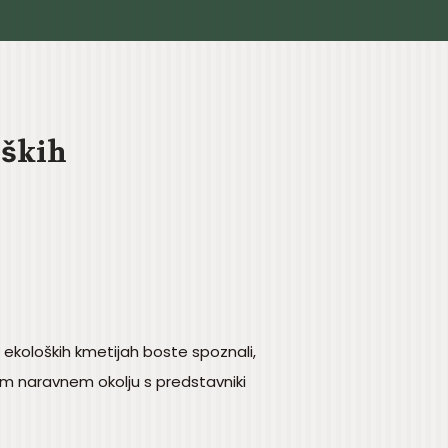
oških
a ekoloških kmetijah boste spoznali,
tnem naravnem okolju s predstavniki