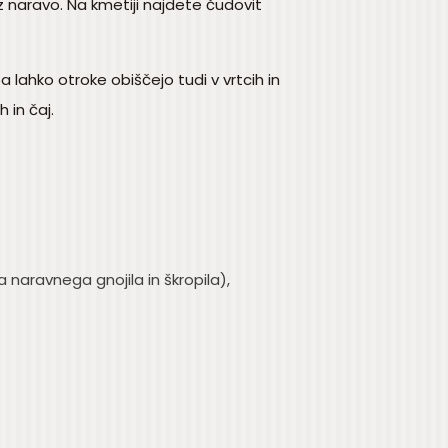
 z naravo. Na kmetiji najdete čudovit
 pa lahko otroke obiščejo tudi v vrtcih in
 in čaj.
 naravnega gnojila in škropila),