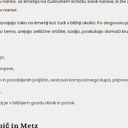
v naravi. Je kmetija na čudovitem kotičku sredi narave, ki živi
 v naravi.
h izvajajo tako na kmetiji kot tudi v bližnji okolici. Po dogovoru
o temo, urejajo zeliščne vrtičke, sadijo, poskušajo domači kruh
jo,
lenjave,
in in pozabljenih poljščin, sestava kompostnega kupa, priprava
,
j je v bližnjem gozdu ribnik in potok.
nič in Metz