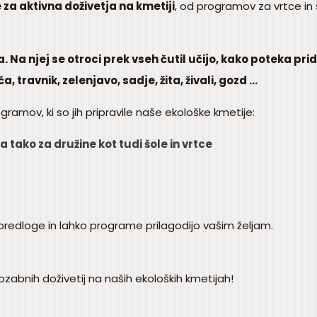
za aktivna doživetja na kmetiji
, od programov za vrtce in
a. Na njej se otroci prek vseh čutil učijo, kako poteka p
 travnik, zelenjavo, sadje, žita, živali, gozd ...
ramov, ki so jih pripravile naše ekološke kmetije:
a tako za družine kot tudi šole in vrtce
predloge in lahko programe prilagodijo vašim željam.
pozabnih doživetij na naših ekoloških kmetijah!