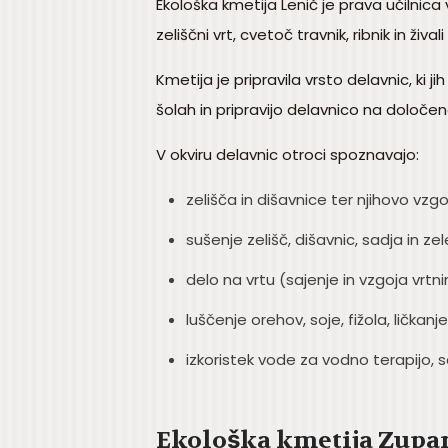
Ekološka kmetija Lenič je prava učilnica 
zeliščni vrt, cvetoč travnik, ribnik in živali
Kmetija je pripravila vrsto delavnic, ki ji
šolah in pripravijo delavnico na določen
V okviru delavnic otroci spoznavajo:
zelišča in dišavnice ter njihovo vzgo
sušenje zelišč, dišavnic, sadja in ze
delo na vrtu (sajenje in vzgoja vrtn
luščenje orehov, soje, fižola, ličkanje
izkoristek vode za vodno terapijo, sa
Ekološka kmetija Zupa