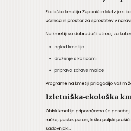
Ekološka kmetija Zupanič in Metz je s ko
učilnica in prostor za sprostitev v narav
Na kmetiji so dobrodošli otroci, za kate
ogled kmetije
druženje s kozicami
priprava zdrave malice
Programe na kmetiji prilagodijo vašim ž
Izletniška-ekološka km
Obisk kmetije priporočamo še posebej druž
račke, goske, purani, krško poljski prašiči
sadovnjaki...