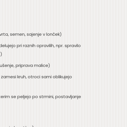
vrta, semen, sajenje v lonček)
ujejo pri raznih opravilih, npr. spravilo
o)
sušenje, priprava malice)
n zamesi kruh, otroci sami oblikujejo
im se peljejo po strmini, postavljanje