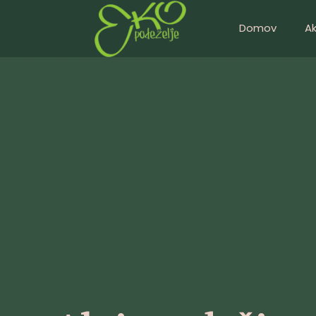
Domov
A