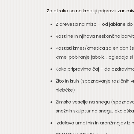
Za otroke so na kmetiji pripravili zanim
Z drevesa na mizo – od jablane do 
Rastline in njihova neskončna barvi
Postati kmet/kmetica za en dan (spozn
krme, pobiranje jabolk..., ogledajo si 
Kako pripravimo čaj – da ozdravimo 
Žito in kruh (spoznavanje različnih v
hlebčke)
Zimsko veselje na snegu (spoznavan
snežnih skulptur na snegu, ekološk
Izdelava umetnin in aranžmajev iz n