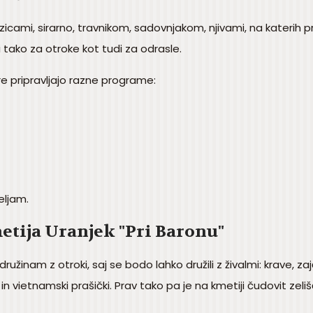
zicami, sirarno, travnikom, sadovnjakom, njivami, na katerih pr
i tako za otroke kot tudi za odrasle.
re pripravljajo razne programe:
eljam.
etija Uranjek "Pri Baronu"
inam z otroki, saj se bodo lahko družili z živalmi: krave, zajčk
 in vietnamski prašički. Prav tako pa je na kmetiji čudovit zelišč